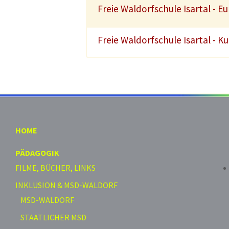
Freie Waldorfschule Isartal - E
Freie Waldorfschule Isartal - K
HOME
PÄDAGOGIK
FILME, BÜCHER, LINKS
INKLUSION & MSD-WALDORF
MSD-WALDORF
STAATLICHER MSD