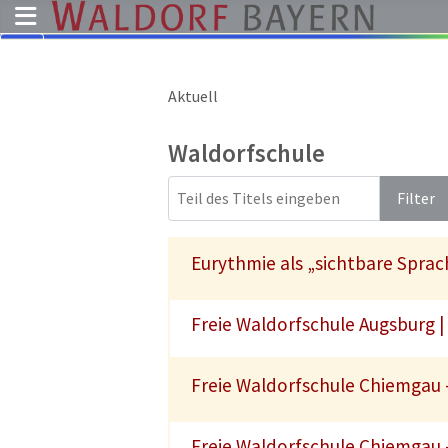
Aktuell
Pädagogik
Über
Waldorfschule
uns
Teil des Titels eingeben
Kindergärten
Filter
Schulen
Ausbildung
Eurythmie als „sichtbare Sprac
Freie
Stellen
Freie Waldorfschule Augsburg | 
Aktuelles
Freie Waldorfschule Chiemgau 
Termine
Freie Waldorfschule Chiemgau 