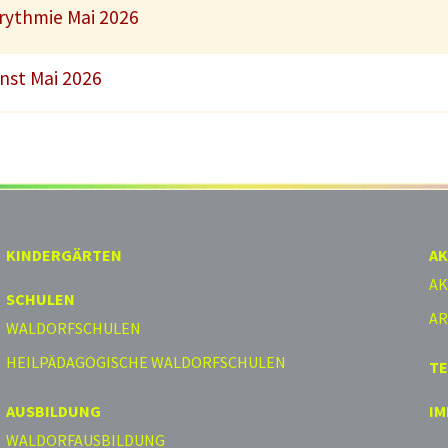
urythmie Mai 2026
unst Mai 2026
KINDERGÄRTEN
AK
AK
SCHULEN
AR
WALDORFSCHULEN
HEILPÄDAGOGISCHE WALDORFSCHULEN
T
AUSBILDUNG
I
WALDORFAUSBILDUNG