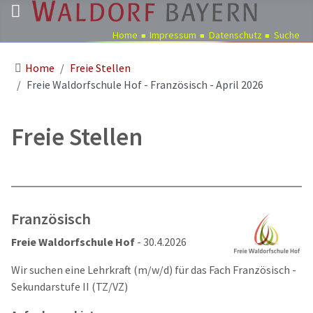
Home
Impressum
Datenschutz
Suche
Home
Freie Stellen
Pädagogik
Freie Waldorfschule Hof - Französisch - April 2026
Über
uns
Freie Stellen
Kindergärten
Schulen
Ausbildung
Freie
Französisch
Stellen
Freie Waldorfschule Hof
- 30.4.2026
Aktuelles
Wir suchen eine Lehrkraft (m/w/d) für das Fach Französisch -
Termine
Sekundarstufe II (TZ/VZ)