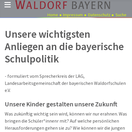
Home
Impressum
Datenschutz
Suche
Pädagogik
Unsere wichtigsten
Über
Anliegen an die bayerische
uns
Schulpolitik
Kindergärten
Schulen
- formuliert vom Sprecherkreis der LAG,
Ausbildung
Landesarbeitsgemeinschaft der bayerischen Waldorfschulen
Freie
e.V.
Stellen
Unsere Kinder gestalten unsere Zukunft
Aktuelles
Was zukünftig wichtig sein wird, können wir nur erahnen. Was
Termine
bringen die Schüler*innenr mit? Auf welche persönlichen
Herausforderungen gehen sie zu? Wie können wir die jungen