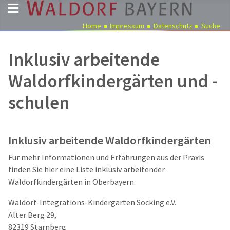
Home
Impressum
Datenschutz
Suche
Pädagogik
Inklusiv arbeitende
Über
Waldorfkindergärten und -
uns
schulen
Kindergärten
Schulen
Ausbildung
Inklusiv arbeitende Waldorfkindergärten
Freie
Für mehr Informationen und Erfahrungen aus der Praxis
Stellen
finden Sie hier eine Liste inklusiv arbeitender
Aktuelles
Waldorfkindergärten in Oberbayern.
Termine
Waldorf-Integrations-Kindergarten Söcking e.V.
Alter Berg 29,
82319 Starnberg