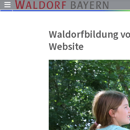
Pädagogik
Waldorfbildung von
Über
Website
uns
Kindergärten
Schulen
Ausbildung
Freie
Stellen
Aktuelles
Termine