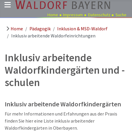
Home
Impressum
Datenschutz
Suche
Home
Pädagogik
Inklusion & MSD-Waldorf
Pädagogik
Inklusiv arbeitende Waldorfeinrichtungen
Über
uns
Inklusiv arbeitende
Kindergärten
Waldorfkindergärten und -
Schulen
Ausbildung
schulen
Freie
Stellen
Inklusiv arbeitende Waldorfkindergärten
Aktuelles
Für mehr Informationen und Erfahrungen aus der Praxis
Termine
finden Sie hier eine Liste inklusiv arbeitender
Waldorfkindergärten in Oberbayern.