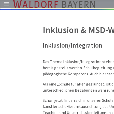
Pädagogik
Inklusion & MSD-W
Über
uns
Inklusion/Integration
Kindergärten
Schulen
Das Thema Inklusion/Integration steht an
Ausbildung
bereit gestellt werden. Schulbegleitung 
pädagogische Kompetenz. Auch hier steh
Freie
Stellen
Als eine „Schule für alle“ gegründet, is
Aktuelles
unterschiedlichen Begabungen wahrzuneh
Termine
Schon jetzt finden sich in unseren Schul
künstlerische Gesamtausrichtung des Un
Teaching und Unterrichtsbegleitungen zei