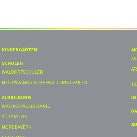
KINDERGÄRTEN
AK
AK
SCHULEN
AR
WALDORFSCHULEN
HEILPÄDAGOGISCHE WALDORFSCHULEN
T
AUSBILDUNG
I
WALDORFAUSBILDUNG
D
SÜDBAYERN
S
NORDBAYERN