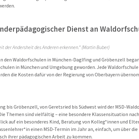
werden.
nderpädagogischer Dienst an Waldorfsch
it der Andersheit des Anderen erkennen.“ (Martin Buber)
an den Waldorfschulen in München-Daglfing und Gröbenzell begann,
fschulen in München und Umgebung geworden. Jede Waldorfschule
rden die Kosten dafür von der Regierung von Oberbayern übernomme
g bis Gröbenzell, von Geretsried bis Südwest wird der MSD-Waldo
Die Themen sind vielfältig – eine besondere Klassensituation nac
lick auf ein besonderes Kind, Beratung von Kolleg*innen und Elter
assenlehrer*in einen MSD-Termin im Jahr an, einfach, um über d
usch ihrer pädagogischen Arbeit zu kommen.