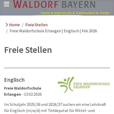
Home
Impressum
Datenschutz
Suche
Home
Freie Stellen
Pädagogik
Freie Waldorfschule Erlangen | Englisch | Feb 2026
Über
uns
Freie Stellen
Kindergärten
Schulen
Ausbildung
Freie
Englisch
Stellen
Freie Waldorfschule
Aktuelles
Erlangen
- 13.02.2026
Termine
Im Schuljahr 2025/26 und 2026/27 suchen wir eine Lehrkraft
für Englisch (m/w/d) mit Teildeputat für Mittel- und