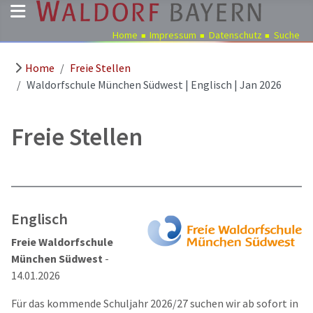
Home
Impressum
Datenschutz
Suche
Home
Freie Stellen
Pädagogik
Waldorfschule München Südwest | Englisch | Jan 2026
Über
uns
Freie Stellen
Kindergärten
Schulen
Ausbildung
Freie
Englisch
Stellen
Freie Waldorfschule
Aktuelles
München Südwest
-
Termine
14.01.2026
Für das kommende Schuljahr 2026/27 suchen wir ab sofort in