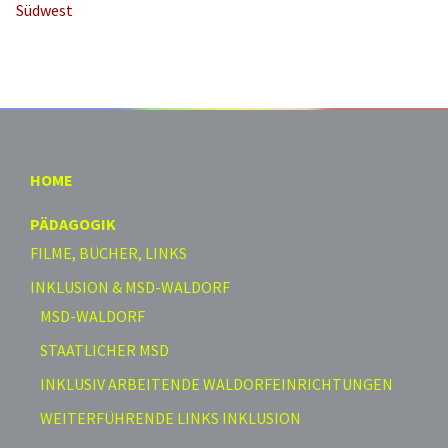
Südwest
HOME
PÄDAGOGIK
FILME, BÜCHER, LINKS
INKLUSION & MSD-WALDORF
MSD-WALDORF
STAATLICHER MSD
INKLUSIV ARBEITENDE WALDORFEINRICHTUNGEN
WEITERFÜHRENDE LINKS INKLUSION