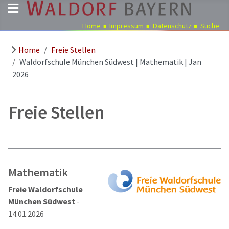
Home
Impressum
Datenschutz
Suche
Home
Freie Stellen
Pädagogik
Waldorfschule München Südwest | Mathematik | Jan
Über
2026
uns
Kindergärten
Freie Stellen
Schulen
Ausbildung
Freie
Stellen
Mathematik
Aktuelles
Freie Waldorfschule
Termine
München Südwest
-
14.01.2026