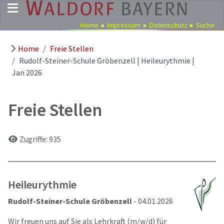
Home
Impressum
Datenschutz
Suche
Home
Freie Stellen
Pädagogik
Rudolf-Steiner-Schule Gröbenzell | Heileurythmie |
Über
Jan 2026
uns
Kindergärten
Freie Stellen
Schulen
Ausbildung
Details
Zugriffe: 935
Freie
Stellen
Aktuelles
Heileurythmie
Termine
Rudolf-Steiner-Schule Gröbenzell
- 04.01.2026
Wir freuen uns auf Sie als Lehrkraft (m/w/d) für