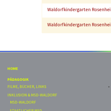
Waldorfkindergarten Rosenheim
Waldorfkindergarten Rosenheim
HOME
PÄDAGOGIK
FILME, BÜCHER, LINKS
INKLUSION & MSD-WALDORF
MSD-WALDORF
STAATLICHER MSD