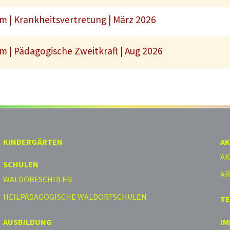
 | Krankheitsvertretung | März 2026
 | Pädagogische Zweitkraft | Aug 2026
KINDERGÄRTEN
AK
AK
SCHULEN
AR
WALDORFSCHULEN
HEILPÄDAGOGISCHE WALDORFSCHULEN
T
AUSBILDUNG
I