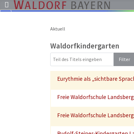
Aktuell
Pädagogik
Über
Waldorfkindergarten
uns
Teil des Titels eingeben
Kindergärten
Filter
Schulen
Ausbildung
Eurythmie als „sichtbare Sprac
Freie
Stellen
Freie Waldorfschule Landsberg 
Aktuelles
Freie Waldorfschule Landsberg 
Termine
Rudolf-Steiner-Kindergarten La