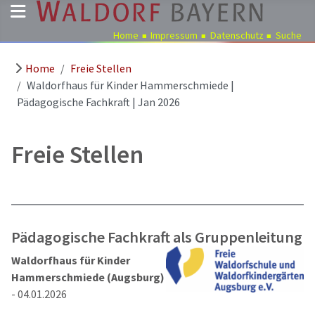
Home
Impressum
Datenschutz
Suche
Home
Freie Stellen
Pädagogik
Waldorfhaus für Kinder Hammerschmiede |
Über
Pädagogische Fachkraft | Jan 2026
uns
Kindergärten
Freie Stellen
Schulen
Ausbildung
Freie
Stellen
Pädagogische Fachkraft als Gruppenleitung
Aktuelles
Waldorfhaus für Kinder
Termine
Hammerschmiede (Augsburg)
- 04.01.2026