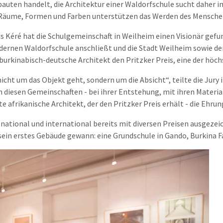
auten handelt, die Architektur einer Waldorfschule sucht daher
e Räume, Formen und Farben unterstützen das Werden des Mensche
s Kéré hat die Schulgemeinschaft in Weilheim einen Visionär gefu
dernen Waldorfschule anschließt und die Stadt Weilheim sowie d
r burkinabisch-deutsche Architekt den Pritzker Preis, eine der hö
 nicht um das Objekt geht, sondern um die Absicht“, teilte die Jury
 diesen Gemeinschaften - bei ihrer Entstehung, mit ihren Materi
ste afrikanische Architekt, der den Pritzker Preis erhält - die Ehr
t national und international bereits mit diversen Preisen ausgeze
r sein erstes Gebäude gewann: eine Grundschule in Gando, Burkina F