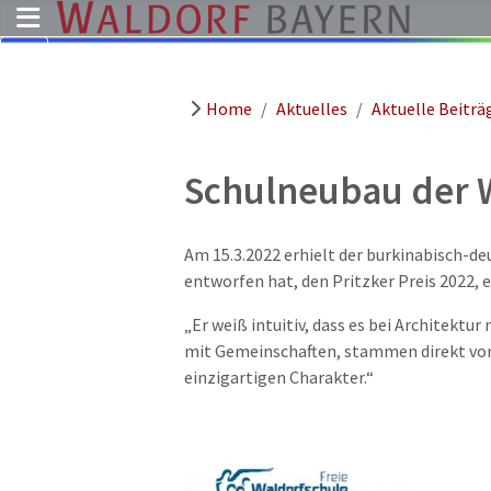
Home
Aktuelles
Aktuelle Beiträ
Pädagogik
Über
uns
Schulneubau der 
Kindergärten
Schulen
Am 15.3.2022 erhielt der burkinabisch-de
entworfen hat, den Pritzker Preis 2022,
Ausbildung
Freie
„Er weiß intuitiv, dass es bei Architektur
Stellen
mit Gemeinschaften, stammen direkt von
einzigartigen Charakter.“
Aktuelles
Termine