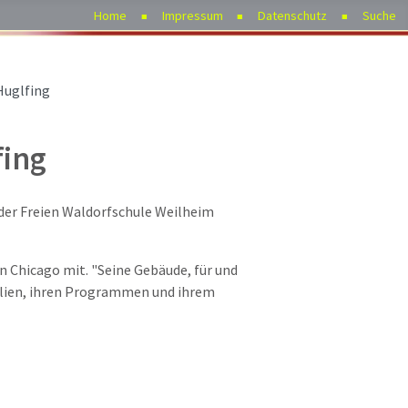
Home
Impressum
Datenschutz
Suche
Huglfing
fing
 der Freien Waldorfschule Weilheim
 in Chicago mit. "Seine Gebäude, für und
alien, ihren Programmen und ihrem