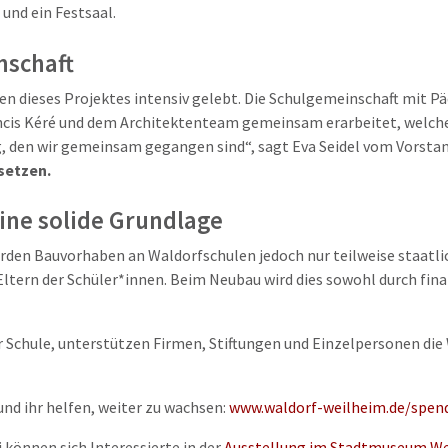
und ein Festsaal.
nschaft
n dieses Projektes intensiv gelebt. Die Schulgemeinschaft mit P
cis Kéré und dem Architektenteam gemeinsam erarbeitet, welche Q
 den wir gemeinsam gegangen sind“, sagt Eva Seidel vom Vorsta
setzen.
ine solide Grundlage
rden Bauvorhaben an Waldorfschulen jedoch nur teilweise staatlich
tern der Schüler*innen. Beim Neubau wird dies sowohl durch finan
 Schule, unterstützen Firmen, Stiftungen und Einzelpersonen die
und ihr helfen, weiter zu wachsen:
www.waldorf-weilheim.de/spen
können sich Interessierte in der
Ausstellung im Stadtmuseum We