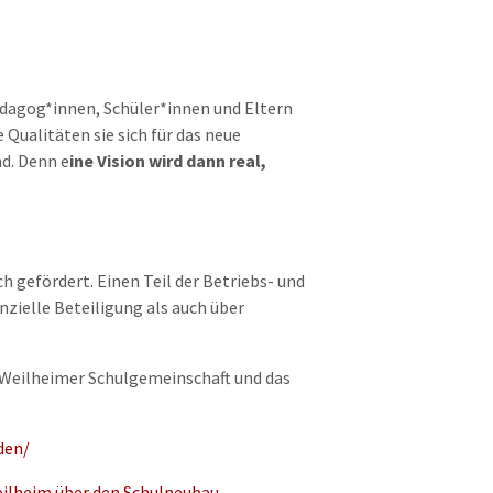
ädagog*innen, Schüler*innen und Eltern
ualitäten sie sich für das neue
nd. Denn
e
ine Vision wird dann real,
 gefördert. Einen Teil der Betriebs- und
zielle Beteiligung als auch über
 Weilheimer Schulgemeinschaft und das
den/
ilheim über den Schulneubau