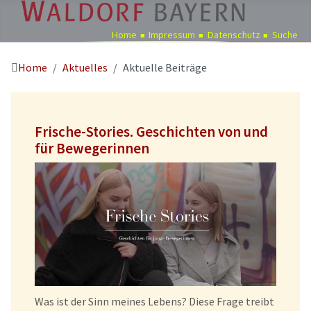
Home
Impressum
Datenschutz
Suche
Home
Aktuelles
Aktuelle Beiträge
Pädagogik
Über
uns
Frische-Stories. Geschichten von und
Kindergärten
für Bewegerinnen
Schulen
Ausbildung
Freie
Stellen
Aktuelles
Termine
Was ist der Sinn meines Lebens? Diese Frage treibt