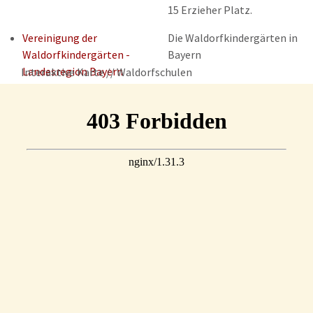
15 Erzieher Platz.
Vereinigung der
Die Waldorfkindergärten in
Waldorfkindergärten -
Bayern
Landesregion Bayern
Interaktive Karte // Waldorfschulen