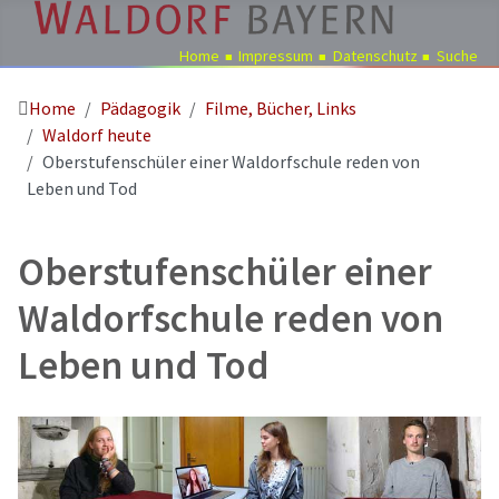
Home
Impressum
Datenschutz
Suche
Home
Pädagogik
Filme, Bücher, Links
Pädagogik
Waldorf heute
Über
Oberstufenschüler einer Waldorfschule reden von
uns
Leben und Tod
Kindergärten
Schulen
Oberstufenschüler einer
Ausbildung
Waldorfschule reden von
Freie
Leben und Tod
Stellen
Aktuelles
Termine