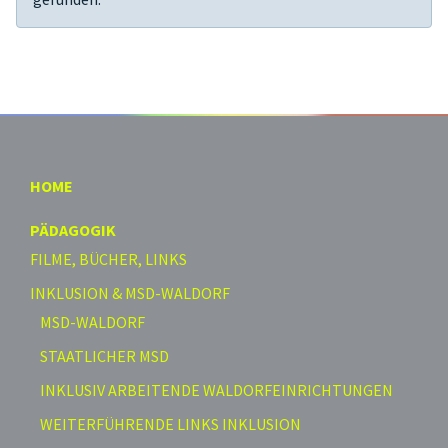
HOME
PÄDAGOGIK
FILME, BÜCHER, LINKS
INKLUSION & MSD-WALDORF
MSD-WALDORF
STAATLICHER MSD
INKLUSIV ARBEITENDE WALDORFEINRICHTUNGEN
WEITERFÜHRENDE LINKS INKLUSION