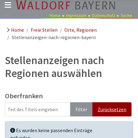
Home
Impressum
Datenschutz
Suche
Home
Freie Stellen
Orte, Regionen
Pädagogik
Stellenanzeigen-nach-regionen-bayern
Über
uns
Stellenanzeigen nach
Kindergärten
Regionen auswählen
Schulen
Ausbildung
Freie
Oberfranken
Stellen
Teil des Titels eingeben
Aktuelles
Filter
Zurücksetzen
Termine
Anzeige #
Information
Es wurden keine passenden Einträge
gefunden.