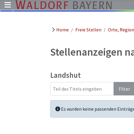
Home
Freie Stellen
Orte, Regio
Pädagogik
Über
uns
Stellenanzeigen 
Kindergärten
Schulen
Landshut
Ausbildung
Teil des Titels eingeben
Freie
Filter
Stellen
Aktuelles
Information
Es wurden keine passenden Einträg
Termine