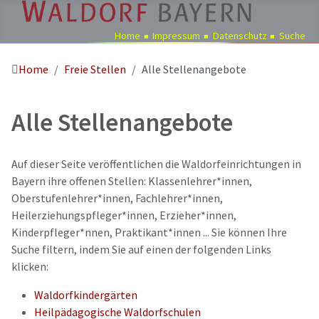
Home
Impressum
Datenschutz
Suche
Home
Freie Stellen
Alle Stellenangebote
Pädagogik
Über
Alle Stellenangebote
uns
Kindergärten
Schulen
Auf dieser Seite veröffentlichen die Waldorfeinrichtungen in
Bayern ihre offenen Stellen: Klassenlehrer*innen,
Ausbildung
Oberstufenlehrer*innen, Fachlehrer*innen,
Freie
Heilerziehungspfleger*innen, Erzieher*innen,
Stellen
Kinderpfleger*nnen, Praktikant*innen ... Sie können Ihre
Suche filtern, indem Sie auf einen der folgenden Links
Aktuelles
klicken:
Termine
Waldorfkindergärten
Heilpädagogische Waldorfschulen