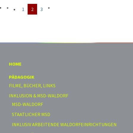
1
2
3
HOME
PÄDAGOGIK
FILME, BÜCHER, LINKS
INKLUSION & MSD-WALDORF
MSD-WALDORF
STAATLICHER MSD
INKLUSIV ARBEITENDE WALDORFEINRICHTUNGEN