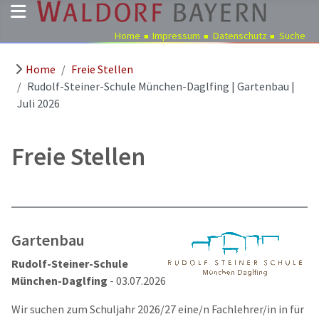
Home
Impressum
Datenschutz
Suche
Home
Freie Stellen
Pädagogik
Rudolf-Steiner-Schule München-Daglfing | Gartenbau |
Über
Juli 2026
uns
Kindergärten
Freie Stellen
Schulen
Ausbildung
Freie
Stellen
Gartenbau
Aktuelles
Rudolf-Steiner-Schule
Termine
München-Daglfing
- 03.07.2026
Wir suchen zum Schuljahr 2026/27 eine/n Fachlehrer/in in für