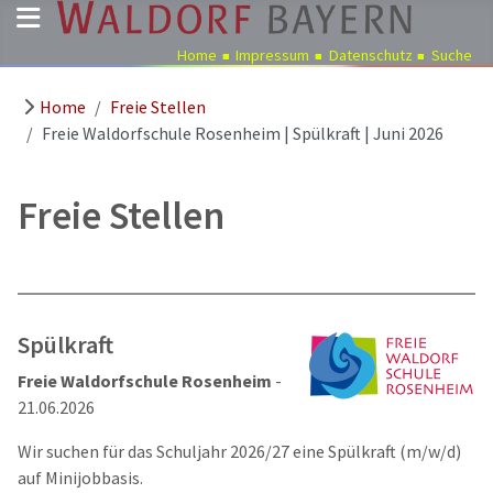
Home
Impressum
Datenschutz
Suche
Home
Freie Stellen
Pädagogik
Freie Waldorfschule Rosenheim | Spülkraft | Juni 2026
Über
uns
Freie Stellen
Kindergärten
Schulen
Ausbildung
Freie
Spülkraft
Stellen
Freie Waldorfschule Rosenheim
-
Aktuelles
21.06.2026
Termine
Wir suchen für das Schuljahr 2026/27 eine Spülkraft (m/w/d)
auf Minijobbasis.