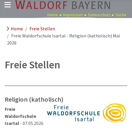
Home
Impressum
Datenschutz
Suche
Home
Freie Stellen
Pädagogik
Freie Waldorfschule Isartal - Religion (katholisch) Mai
Über
2026
uns
Kindergärten
Freie Stellen
Schulen
Ausbildung
Freie
Stellen
Religion (katholisch)
Aktuelles
Freie
Termine
Waldorfschule
Isartal
- 07.05.2026