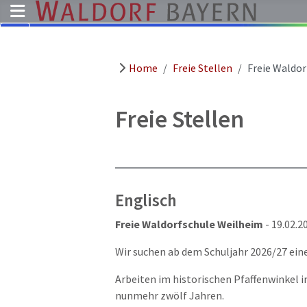
Home
Freie Stellen
Freie Waldor
Pädagogik
Über
uns
Freie Stellen
Kindergärten
Schulen
Ausbildung
Englisch
Freie
Stellen
Freie Waldorfschule Weilheim
- 19.02.2
Aktuelles
Wir suchen ab dem Schuljahr 2026/27 eine 
Termine
Arbeiten im historischen Pfaffenwinkel 
nunmehr zwölf Jahren.