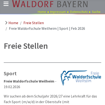
Home
Impressum
Datenschutz
Suche
Home
Freie Stellen
Pädagogik
Freie Waldorfschule Weilheim | Sport | Feb 2026
Über
uns
Freie Stellen
Kindergärten
Schulen
Ausbildung
Freie
Sport
Stellen
Freie Waldorfschule Weilheim
-
Aktuelles
19.02.2026
Termine
Wir suchen ab dem Schuljahr 2026/27 eine Lehrkraft für das
Fach Sport (m/w/d) in der Oberstufe (mit