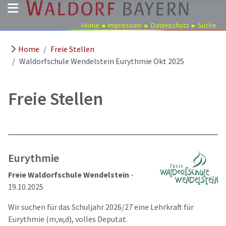
Home
Impressum
Datenschutz
Suche
Home
Freie Stellen
Pädagogik
Waldorfschule Wendelstein Eurythmie Okt 2025
Über
uns
Freie Stellen
Kindergärten
Schulen
Ausbildung
Freie
Eurythmie
Stellen
Freie Waldorfschule Wendelstein
-
Aktuelles
19.10.2025
Termine
Wir suchen für das Schuljahr 2026/27 eine Lehrkraft für
Eurythmie (m,w,d), volles Deputat.