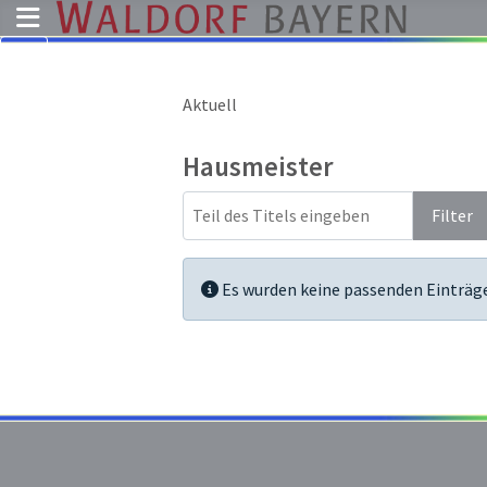
Aktuell
Pädagogik
Über
Hausmeister
uns
Teil des Titels eingeben
Kindergärten
Filter
Schulen
Ausbildung
Information
Es wurden keine passenden Einträg
Freie
Stellen
Aktuelles
Termine