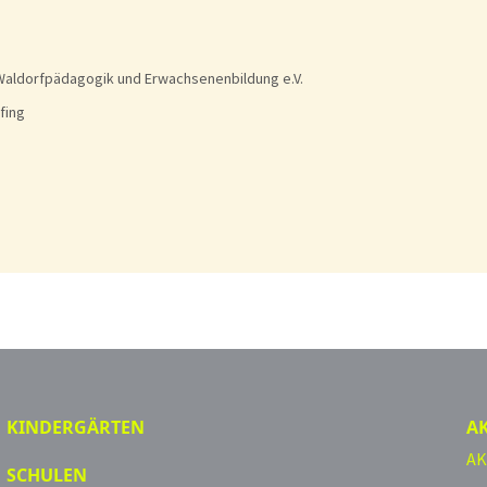
Waldorfpädagogik und Erwachsenenbildung e.V.
fing
KINDERGÄRTEN
A
AK
SCHULEN