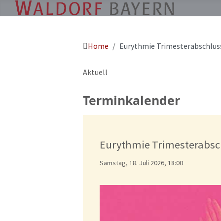
Home
Eurythmie Trimesterabschluss
Pädagogik
Über
Aktuell
uns
Kindergärten
Terminkalender
Schulen
Ausbildung
Eurythmie Trimesterabsc
Freie
Stellen
Samstag, 18. Juli 2026, 18:00
Aktuelles
Termine