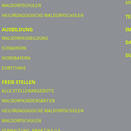
AR
WALDORFSCHULEN
HEILPÄDAGOGISCHE WALDORFSCHULEN
T
AUSBILDUNG
I
WALDORFAUSBILDUNG
D
SÜDBAYERN
S
NORDBAYERN
EURYTHMIE
FREIE STELLEN
ALLE STELLENANGEBOTE
WALDORFKINDERGÄRTEN
HEILPÄDAGOGISCHE WALDORFSCHULEN
WALDORFSCHULEN
VERWALTUNG, PRAKTIKA U.A.