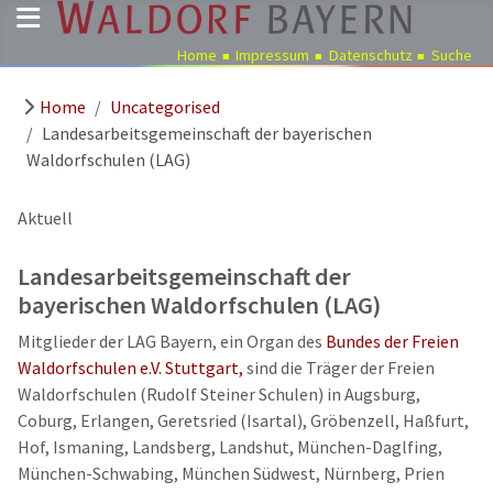
Home
Impressum
Datenschutz
Suche
Home
Uncategorised
Pädagogik
Landesarbeitsgemeinschaft der bayerischen
Über
Waldorfschulen (LAG)
uns
Kindergärten
Aktuell
Schulen
Landesarbeitsgemeinschaft der
Ausbildung
bayerischen Waldorfschulen (LAG)
Freie
Mitglieder der LAG Bayern, ein Organ des
Bundes der Freien
Stellen
Waldorfschulen e.V. Stuttgart,
sind die Träger der Freien
Aktuelles
Waldorfschulen (Rudolf Steiner Schulen) in Augsburg,
Coburg, Erlangen, Geretsried (Isartal), Gröbenzell, Haßfurt,
Termine
Hof, Ismaning, Landsberg, Landshut, München-Daglfing,
München-Schwabing, München Südwest, Nürnberg, Prien