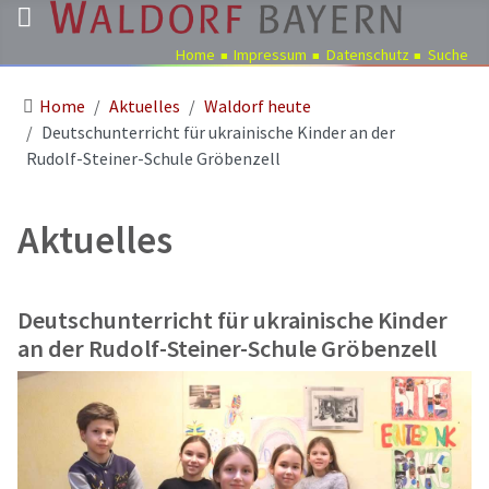
Home
Impressum
Datenschutz
Suche
Home
Aktuelles
Waldorf heute
Pädagogik
Deutschunterricht für ukrainische Kinder an der
Über
Rudolf-Steiner-Schule Gröbenzell
uns
Kindergärten
Aktuelles
Schulen
Ausbildung
Deutschunterricht für ukrainische Kinder
Freie
an der Rudolf-Steiner-Schule Gröbenzell
Stellen
Aktuelles
Termine