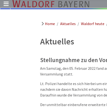
Home
Aktuelles
Waldorf heute
Pädagogik
Über
uns
Aktuelles
Kindergärten
Schulen
Stellungnahme zu den Vo
Ausbildung
Am Samstag, den 05. Februar 2022 fand a
Freie
Versammlung statt.
Stellen
Lt. Polizei
handelte es sich
hierbei um ei
Aktuelles
nachdem sie davon Nachricht erhalten 
Termine
Daraufhin wurde die
Versammlung von der
Der unmittelbar einberufene erweiterte 