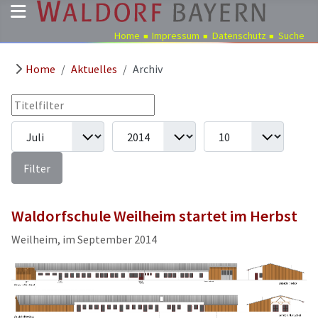
Home
Impressum
Datenschutz
Suche
Home
Aktuelles
Archiv
Pädagogik
Über
Filter
Titelfilter
uns
Monat
Jahr
Anzeige #
Kindergärten
Schulen
Filter
Ausbildung
Freie
Waldorfschule Weilheim startet im Herbst
Stellen
Weilheim, im September 2014
Aktuelles
Termine