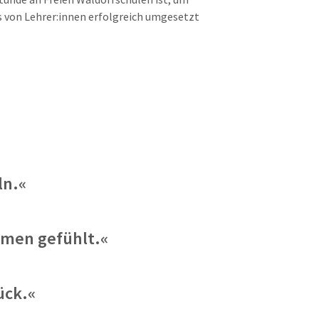
es von Lehrer:innen erfolgreich umgesetzt
ln.«
mmen gefühlt.«
ück.«