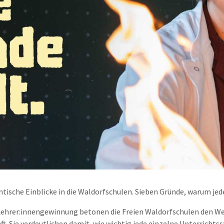
tische Einblicke in die Waldorfschulen. Sieben Gründe, warum jed
Lehrer:innengewinnung betonen die Freien Waldorfschulen den Wer
nft. Sie verdeutlichen damit, wie wichtig jede einzelne Unterricht