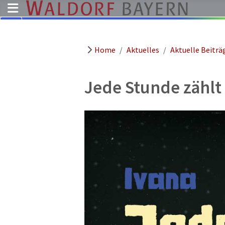
Home
Aktuelles
Aktuelle Beiträ
Pädagogik
Über
uns
Jede Stunde zählt
Kindergärten
Schulen
Ausbildung
Freie
Stellen
Aktuelles
Termine