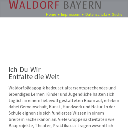
Home
Impressum
Datenschutz
Suche
Pädagogik
Über
uns
Kindergärten
Schulen
Ich-Du-Wir
Ausbildung
Entfalte die Welt
Freie
Waldorfpädagogik bedeutet altersentsprechendes und
Stellen
lebendiges Lernen. Kinder und Jugendliche halten sich
täglich in einem liebevoll gestalteten Raum auf, erleben
Aktuelles
dabei Gemeinschaft, Kunst, Handwerk und Natur. In der
Termine
Schule eignen sie sich fundiertes Wissen in einem
breitem Fächerkanon an. Viele Gruppenaktivitäten wie
Bauprojekte, Theater, Praktika u.ä. tragen wesentlich