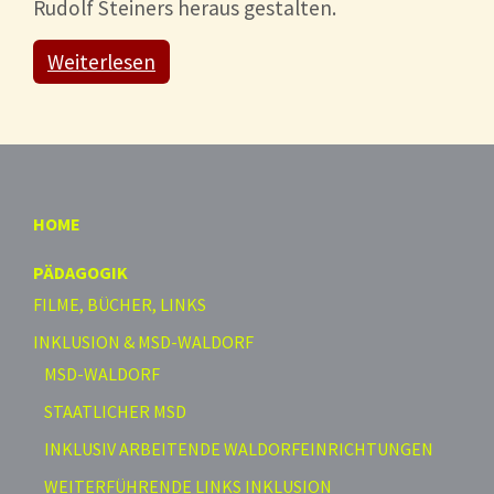
Rudolf Steiners heraus gestalten.
Weiterlesen
HOME
PÄDAGOGIK
FILME, BÜCHER, LINKS
INKLUSION & MSD-WALDORF
MSD-WALDORF
STAATLICHER MSD
INKLUSIV ARBEITENDE WALDORFEINRICHTUNGEN
WEITERFÜHRENDE LINKS INKLUSION