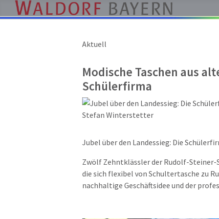
Aktuell
Pädagogik
Über
Modische Taschen aus alte
uns
Schülerfirma
Kindergärten
Schulen
Ausbildung
Jubel über den Landessieg: Die Schüler
Freie
Stellen
Zwölf Zehntklässler der Rudolf-Steiner-
Aktuelles
die sich flexibel von Schultertasche zu
nachhaltige Geschäftsidee und der profe
Termine