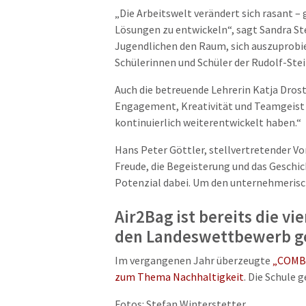
„Die Arbeitswelt verändert sich rasant 
Lösungen zu entwickeln“, sagt Sandra St
Jugendlichen den Raum, sich auszuprobie
Schülerinnen und Schüler der Rudolf-St
Auch die betreuende Lehrerin Katja Dros
Engagement, Kreativität und Teamgeist g
kontinuierlich weiterentwickelt haben.“
Hans Peter Göttler, stellvertretender V
Freude, die Begeisterung und das Geschic
Potenzial dabei. Um den unternehmerisc
Air2Bag ist bereits die vi
den Landeswettbewerb g
Im vergangenen Jahr überzeugte
„COMBO
zum Thema Nachhaltigkeit
. Die Schule
Fotos: Stefan Winterstetter