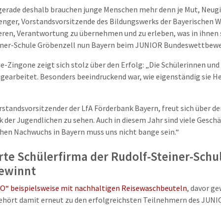
– gerade deshalb brauchen junge Menschen mehr denn je Mut, Neug
enger, Vorstandsvorsitzende des Bildungswerks der Bayerischen Wi
ren, Verantwortung zu übernehmen und zu erleben, was in ihnen s
einer-Schule Gröbenzell nun Bayern beim JUNIOR Bundeswettbewer
te-Zingone zeigt sich stolz über den Erfolg: „Die Schülerinnen u
earbeitet. Besonders beeindruckend war, wie eigenständig sie He
orstandsvorsitzender der LfA Förderbank Bayern, freut sich über 
k der Jugendlichen zu sehen. Auch in diesem Jahr sind viele Gesc
hen Nachwuchs in Bayern muss uns nicht bange sein.“
erte Schülerfirma der Rudolf-Steiner-Schul
ewinnt
“ beispielsweise mit nachhaltigen Reisewaschbeuteln
, davor g
 gehört damit erneut zu den erfolgreichsten Teilnehmern des JUN