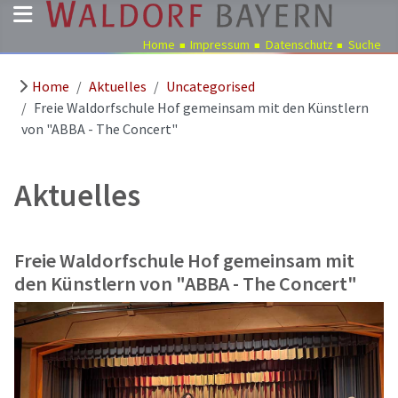
Home
Impressum
Datenschutz
Suche
Home
Aktuelles
Uncategorised
Pädagogik
Freie Waldorfschule Hof gemeinsam mit den Künstlern
Über
von "ABBA - The Concert"
uns
Kindergärten
Aktuelles
Schulen
Ausbildung
Freie Waldorfschule Hof gemeinsam mit
Freie
den Künstlern von "ABBA - The Concert"
Stellen
Aktuelles
Termine