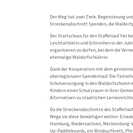
Der Weg hat zwei Ziele: Begeisterung u
Streckenabschnitt Spenden, die Waldorfp
Der Startschuss für den Staffellauf fiel
Leichtathletin und Schirmherrin der Jubi
organisieren zu dürfen, bei dem die Vern
ehemalige Waldorfschülerin.
Dank der Kooperation mit dem gemeinnüt
überregionalen Spendenlauf. Die Teilne
Schulversorgung in den Waldorfschulen w
Kindern einen Schutzraum in ihrer Gemei
Alternativen zu staatlichen Lerneinric
Da die Streckenabschnitte des Staffellau
Wege sie diese bewältigen wollen. Erlaubt
Hamburg, Niedersachsen, Mecklenburg-V
Up-Paddleboards, ein Windsurfbrett, Pfer