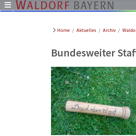
Home
Aktuelles
Archiv
Waldor
Pädagogik
Über
uns
Bundesweiter Staff
Kindergärten
Schulen
Ausbildung
Freie
Stellen
Aktuelles
Termine