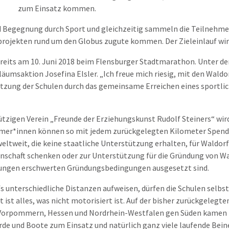
zum Einsatz kommen.
nd Begegnung durch Sport und gleichzeitig sammeln die Teilnehm
rojekten rund um den Globus zugute kommen. Der Zieleinlauf wird
 bereits am 10. Juni 2018 beim Flensburger Stadtmarathon. Unter de
läumsaktion Josefina Elsler. „Ich freue mich riesig, mit den Wald
etzung der Schulen durch das gemeinsame Erreichen eines sportlic
zigen Verein „Freunde der Erziehungskunst Rudolf Steiners“ wir
hmer*innen können so mit jedem zurückgelegten Kilometer Spend
eltweit, die keine staatliche Unterstützung erhalten, für Waldor
nschaft schenken oder zur Unterstützung für die Gründung von Wa
htungen erschwerten Gründungsbedingungen ausgesetzt sind.
fs unterschiedliche Distanzen aufweisen, dürfen die Schulen selb
 ist alles, was nicht motorisiert ist. Auf der bisher zurückgelegt
orpommern, Hessen und Nordrhein-Westfalen gen Süden kamen zum
de und Boote zum Einsatz und natürlich ganz viele laufende Beine