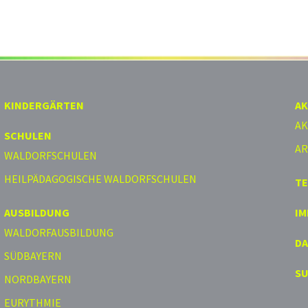
KINDERGÄRTEN
AK
AK
SCHULEN
AR
WALDORFSCHULEN
HEILPÄDAGOGISCHE WALDORFSCHULEN
T
AUSBILDUNG
I
WALDORFAUSBILDUNG
D
SÜDBAYERN
S
NORDBAYERN
EURYTHMIE