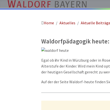
Home
Aktuelles
Aktuelle Beiträg
Pädagogik
Über
uns
Waldorfpädagogik heute:
Kindergärten
Schulen
Egal ob
i
hr Kind in Würzburg oder in Rose
Ausbildung
Alterstufe der Kinder. Wird mein Kind op
der heutigen Gesellschaft gerecht zu werd
Freie
Stellen
Auf der der Seite Waldorf-heute finden 
Aktuelles
Termine