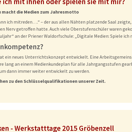
 ich mit ihnen oder spielen sie mit mir?
u macht die Medien zum Jahresmotto
ann ich mitreden….“ – der aus allen Nähten platzende Saal zeigte
n Nerv getroffen hatte. Auch viele Oberstufenschüler waren gek
jahr“ an der Priener Waldorfschule: „Digitale Medien: Spiele ich 
enkompetenz?
at ein neues Unterrichtskonzept entwickelt. Eine Arbeitsgemeinsc
hre lang an einem Medienkundeplan für alle Jahrgangsstufen gearbe
 um dann immer weiter entwickelt zu werden.
n zu den Schlüsselqualifikationen unserer Zeit.
ken - Werkstatttage 2015 Gröbenzell