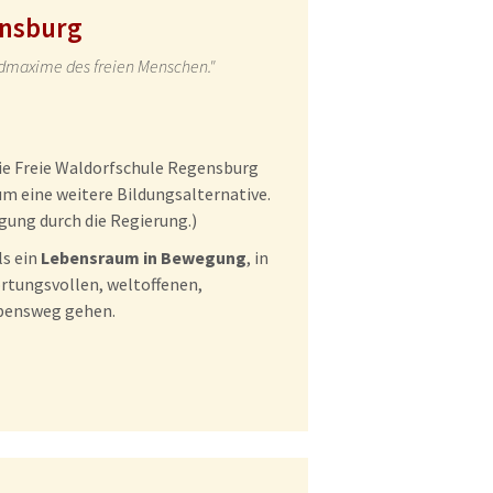
ensburg
ndmaxime des freien Menschen."
ie Freie Waldorfschule Regensburg
m eine weitere Bildungsalternative.
gung durch die Regierung.)
s ein
Lebensraum in Bewegung
, in
rtungsvollen, weltoffenen,
ebensweg gehen.