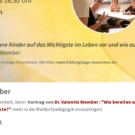
mber
genheit, beim
Vortrag von
Dr. Valentin Wember : "Wie bereiten 
gste?"
mehr in die Waldorfpädagogik einzusteigen.
k