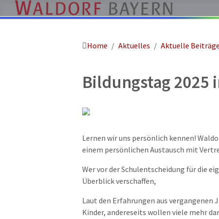
Home
Aktuelles
Aktuelle Beiträg
Pädagogik
Über
Bildungstag 2025 
uns
Kindergärten
Schulen
Ausbildung
Lernen wir uns persönlich kennen! Waldorf
Freie
einem persönlichen Austausch mit Vertre
Stellen
Wer vor der Schulentscheidung für die ei
Aktuelles
Überblick verschaffen,
Termine
Laut den Erfahrungen aus vergangenen Ja
Kinder, andereseits wollen viele mehr d