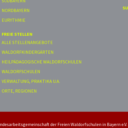
SÜDBAYERN
S
NORDBAYERN
EURYTHMIE
FREIE STELLEN
ALLE STELLENANGEBOTE
WALDORFKINDERGÄRTEN
HEILPÄDAGOGISCHE WALDORFSCHULEN
WALDORFSCHULEN
VERWALTUNG, PRAKTIKA U.A.
ORTE, REGIONEN
ndesarbeitsgemeinschaft der Freien Waldorfschulen in Bayern e.V.