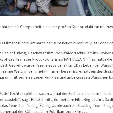
 hatten die Gelegenheit, an einer großen Kinoproduktion mitzuw
 als Filmset für die Dreharbeiten zum neuen Kinofilm „Das Leben
t Detlef Ludwig, Geschäftsführer des Waldorfschulvereins Gröbenzel
zigköpfiges Team der Produktionsfirma PANTALEON Films hatte die 
andelt. Gedreht wurden Szenen aus dem Film „Das Leben der Wünsc
In einer Welt, in der „mehr“ immer besser ist, erhält ein desillusi
 nur um mit seinen eigenen dunklen und unbewussten Wünschen ko
n Felix‘ Tochter spielen, waren wir auf der Suche nach einem Thea
r aussieht“, sagt Erik Schmitt, der bei dem Film Regie führt. Da 
de das Team hier fündig. Fündig wurde auch das Casting-Team. In
 Szenen auf der Bühne und im Publikum zum Einsatz.