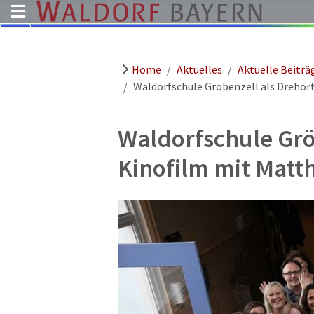
Home
Aktuelles
Aktuelle Beiträ
Pädagogik
Waldorfschule Gröbenzell als Drehor
Über
uns
Waldorfschule Grö
Kindergärten
Kinofilm mit Matt
Schulen
Ausbildung
Freie
Stellen
Aktuelles
Termine