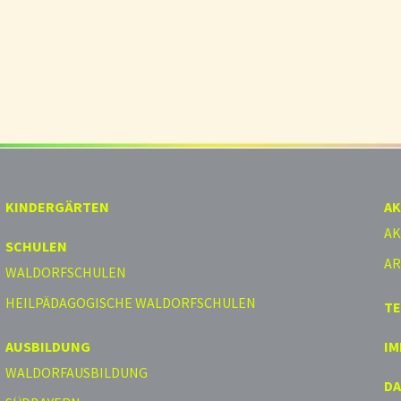
KINDERGÄRTEN
AK
AK
SCHULEN
AR
WALDORFSCHULEN
HEILPÄDAGOGISCHE WALDORFSCHULEN
T
AUSBILDUNG
I
WALDORFAUSBILDUNG
D