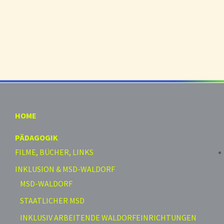
HOME
PÄDAGOGIK
FILME, BÜCHER, LINKS
INKLUSION & MSD-WALDORF
MSD-WALDORF
STAATLICHER MSD
INKLUSIV ARBEITENDE WALDORFEINRICHTUNGEN