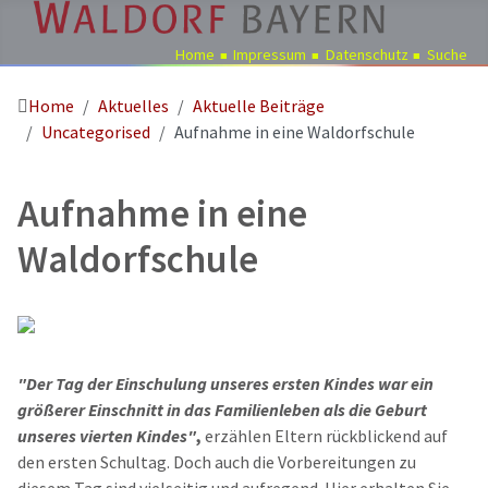
Home
Impressum
Datenschutz
Suche
Home
Aktuelles
Aktuelle Beiträge
Pädagogik
Uncategorised
Aufnahme in eine Waldorfschule
Über
uns
Aufnahme in eine
Kindergärten
Waldorfschule
Schulen
Ausbildung
Freie
Stellen
"Der Tag der Einschulung unseres ersten Kindes war ein
Aktuelles
größerer Einschnitt in das Familienleben als die Geburt
Termine
unseres vierten Kindes"
,
erzählen Eltern rückblickend auf
den ersten Schultag. Doch auch die Vorbereitungen zu