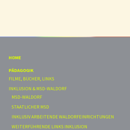
HOME
PÄDAGOGIK
FILME, BÜCHER, LINKS
INKLUSION & MSD-WALDORF
MSD-WALDORF
STAATLICHER MSD
INKLUSIV ARBEITENDE WALDORFEINRICHTUNGEN
WEITERFÜHRENDE LINKS INKLUSION